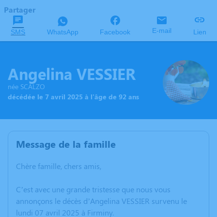
Partager
E-mail
SMS
WhatsApp
Facebook
Lien
Angelina VESSIER
née SCALZO
décédée le 7 avril 2025 à l'âge de 92 ans
Message de la famille
Chère famille, chers amis,
C’est avec une grande tristesse que nous vous
annonçons le décès d’Angelina VESSIER survenu le
lundi 07 avril 2025 à Firminy.