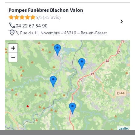
Pompes Funèbres Blachon Valon
5/5
(35 avis)
04 22 67 54 90
3, Rue du 11 Novembre – 43210 – Bas-en-Basset
+
−
Leaflet