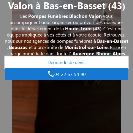
Valon à Bas-en-Basset (43)
Les
Pompes Funèbres Blachon Valon
vous
accompagnent pour organiser ou prévoir des obsèques
dans le département de la
Haute-Loire
(
43
). C’est une
équipe impliquée à vos côtés et à votre écoute. Retrouvez-
nous sur nos agences de pompes funèbres à
Bas-en-Basset
,
Beauzac
et à proximité de
Monistrol-sur-Loire
. Prise en
charge immédiate dans toute l’
Auvergne-Rhône-Alpes
.
Demande de devis
04 22 67 54 90