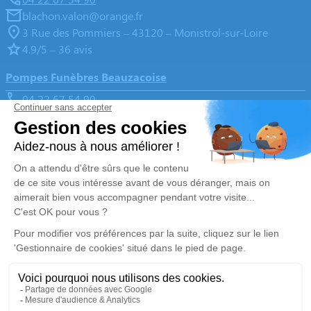
blachon.valon@orange.fr
3 Rue des Pommiers – 43120 – Monistrol-sur-Loire
4.9/5 – 36 avis
Pompes Funèbres Beauzacoise
04 22 67 54 90
blachon.valon@orange.fr
impasse du pré château – 43590 – Beauzac
4.7/5 – 20 avis
Pompes Funèbres Blachon Valon
04 22 67 54 90
blachon.valon@orange.fr
3, Rue du 11 Novembre – 43210 – Bas-en-Basset
5/5 – 35 avis
Nos Services
Liens utiles
Organiser des obsèques
Avis de décès
Monuments funéraires
Demande de rendez-vous en