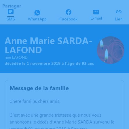
Partager
E-mail
SMS
WhatsApp
Facebook
Lien
Anne Marie SARDA-
LAFOND
née LAFOND
décédée le 1 novembre 2019 à l'âge de 93 ans
Message de la famille
Chère famille, chers amis,
C’est avec une grande tristesse que nous vous
annonçons le décès d’Anne Marie SARDA survenu le
vendredi 01 novembre 2019 à Beauzac.