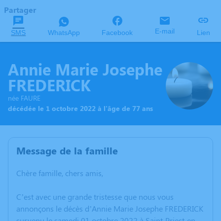
Partager
E-mail
SMS
WhatsApp
Facebook
Lien
Annie Marie Josephe
FREDERICK
née FAURE
décédée le 1 octobre 2022 à l'âge de 77 ans
Message de la famille
Chère famille, chers amis,
C’est avec une grande tristesse que nous vous
annonçons le décès d’Annie Marie Josephe FREDERICK
survenu le samedi 01 octobre 2022 à Saint-Priest-en-