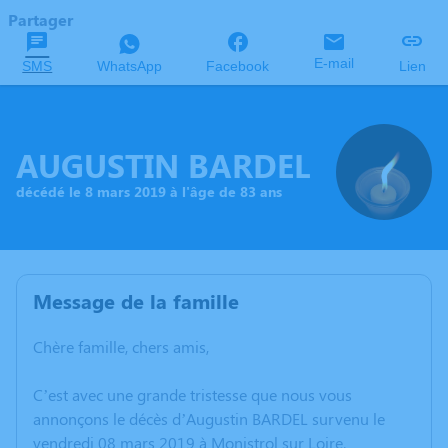
Partager
E-mail
SMS
WhatsApp
Facebook
Lien
AUGUSTIN BARDEL
décédé le 8 mars 2019 à l'âge de 83 ans
Message de la famille
Chère famille, chers amis,
C’est avec une grande tristesse que nous vous
annonçons le décès d’Augustin BARDEL survenu le
vendredi 08 mars 2019 à Monistrol sur Loire.