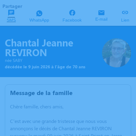
Partager
E-mail
SMS
WhatsApp
Facebook
Lien
Chantal Jeanne
REVIRON
née SABY
décédée le 9 juin 2026 à l'âge de 70 ans
Message de la famille
Chère famille, chers amis,
C’est avec une grande tristesse que nous vous
annonçons le décès de Chantal Jeanne REVIRON
survenu le mardi 09 juin 2026 à Saint-Priest-en-Jarez.