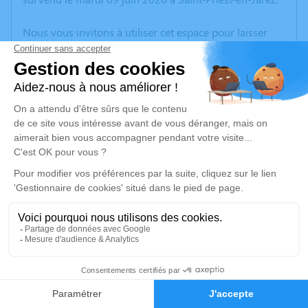
Nous vous invitons à utiliser cet espace pour laisser
vos condoléances, partager des photos souvenirs, une
anecdote ou exprimer vos pensées à travers des
poèmes ou des textes. Cet endroit est un lieu
d'expression dédié à honorer la mémoire de Chantal
Jeanne REVIRON.
Un service de plantation d’arbre hommage est
disponible ici
.
Je rends hommage
Cérémonie religieuse
mardi 16 juin 2026 à 10h30
3
Église de Saint-Maurice-de-Lignon
30 Place de l'Église
Faire-part
Hommages
43200 Saint-Maurice-de-Lignon