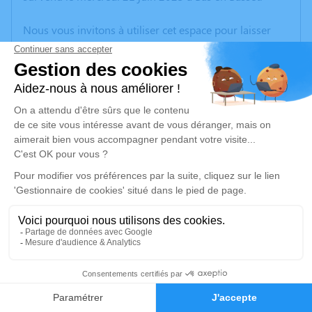
Nous vous invitons à utiliser cet espace pour laisser
vos condoléances, partager des photos souvenirs, une
anecdote ou exprimer vos pensées à travers des
poèmes ou des textes. Cet endroit est un lieu
d'expression dédié à honorer la mémoire de Christian
Vincent CAMINITA.
Un service de plantation d’arbre hommage est
disponible ici
.
Je rends hommage
Cérémonie civile
mardi 27 juin 2023 à 14h30
11
Crematorium de Saint-Étienne
43 Rue Alfred Colombet
Faire-part
Hommages
42100 Saint-Étienne