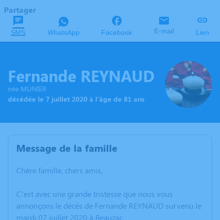
Partager
E-mail
SMS
WhatsApp
Facebook
Lien
Fernande REYNAUD
née MUNIER
décédée le 7 juillet 2020 à l'âge de 81 ans
Message de la famille
Chère famille, chers amis,
C’est avec une grande tristesse que nous vous
annonçons le décès de Fernande REYNAUD survenu le
mardi 07 juillet 2020 à Beauzac.