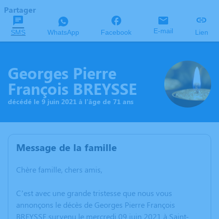
Partager
E-mail
SMS
WhatsApp
Facebook
Lien
Georges Pierre
François BREYSSE
décédé le 9 juin 2021 à l'âge de 71 ans
Message de la famille
Chère famille, chers amis,
C’est avec une grande tristesse que nous vous
annonçons le décès de Georges Pierre François
BREYSSE survenu le mercredi 09 juin 2021 à Saint-