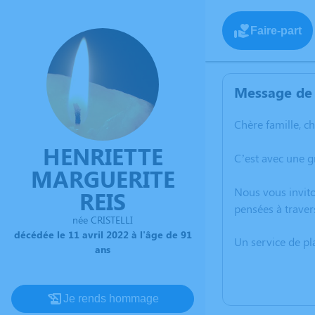
Faire-part
Message de 
Chère famille, c
HENRIETTE
C’est avec une g
MARGUERITE
Nous vous invito
REIS
pensées à traver
née CRISTELLI
décédée le 11 avril 2022 à l'âge de 91
Un service de p
ans
Je rends hommage