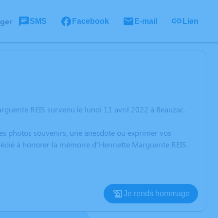
ager
SMS
Facebook
E-mail
Lien
guerite REIS survenu le lundi 11 avril 2022 à Beauzac.
 des photos souvenirs, une anecdote ou exprimer vos
 dédié à honorer la mémoire d’Henriette Marguerite REIS.
Je rends hommage