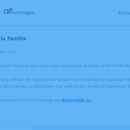
Part
Hommages
0
la famille
hers amis,
rande tristesse que nous vous annonçons le décès d’Henriette Mar
ns à utiliser cet espace pour laisser vos condoléances, partager
s des poèmes ou des textes. Cet endroit est un lieu d'expression
lantation d’arbre hommage est
disponible ici
.