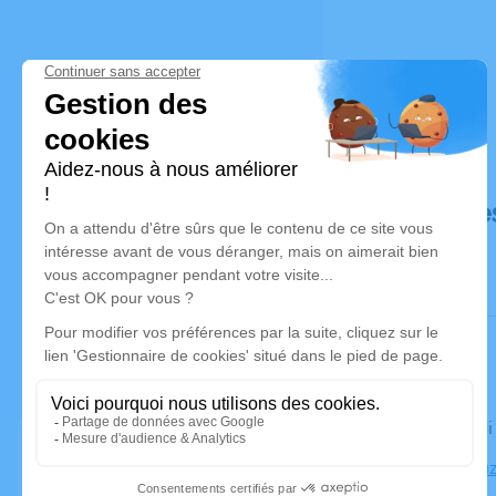
Déroulé de
Le vendred
Église Beau