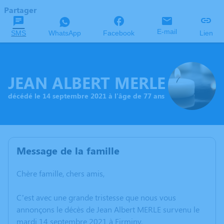
Partager
E-mail
SMS
WhatsApp
Facebook
Lien
JEAN ALBERT MERLE
décédé le 14 septembre 2021 à l'âge de 77 ans
Message de la famille
Chère famille, chers amis,
C’est avec une grande tristesse que nous vous
annonçons le décès de Jean Albert MERLE survenu le
mardi 14 septembre 2021 à Firminy.