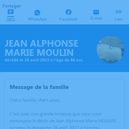
Partager
E-mail
SMS
WhatsApp
Facebook
Lien
JEAN ALPHONSE
MARIE MOULIN
décédé le 28 août 2022 à l'âge de 86 ans
Message de la famille
Chère famille, chers amis,
C’est avec une grande tristesse que nous vous
annonçons le décès de Jean Alphonse Marie MOULIN
survenu le dimanche 28 août 2022 à Firminy.