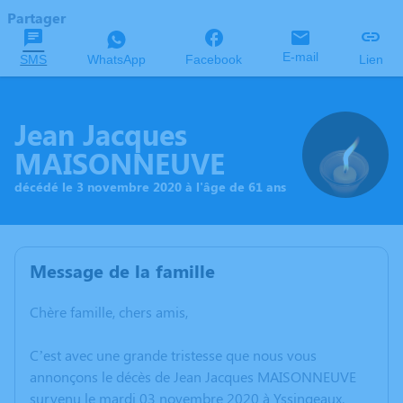
Partager
E-mail
SMS
WhatsApp
Facebook
Lien
Jean Jacques
MAISONNEUVE
décédé le 3 novembre 2020 à l'âge de 61 ans
Message de la famille
Chère famille, chers amis,
C’est avec une grande tristesse que nous vous
annonçons le décès de Jean Jacques MAISONNEUVE
survenu le mardi 03 novembre 2020 à Yssingeaux.