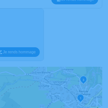
Je rends hommage
3
1