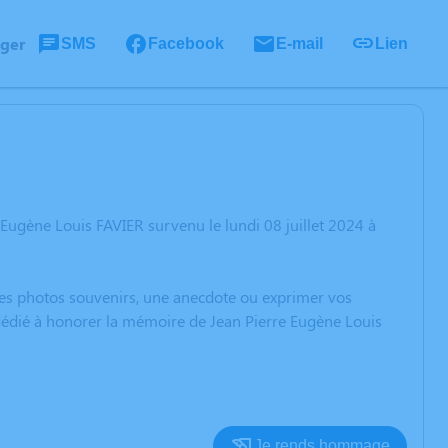
ager
SMS
Facebook
E-mail
Lien
Eugène Louis FAVIER survenu le lundi 08 juillet 2024 à
 des photos souvenirs, une anecdote ou exprimer vos
 dédié à honorer la mémoire de Jean Pierre Eugène Louis
Je rends hommage