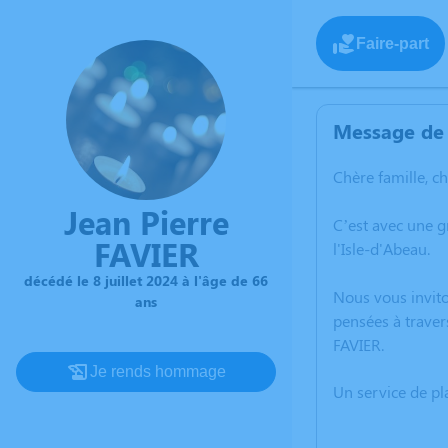
Faire-part
Message de 
Chère famille, c
Jean Pierre
C’est avec une g
FAVIER
l'Isle-d'Abeau.
décédé le 8 juillet 2024 à l'âge de 66
Nous vous invito
ans
pensées à traver
FAVIER.
Je rends hommage
Un service de p