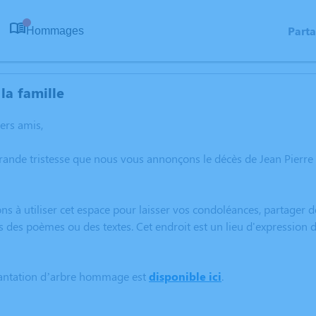
Part
Hommages
0
la famille
hers amis,
rande tristesse que nous vous annonçons le décès de Jean Pierre 
ns à utiliser cet espace pour laisser vos condoléances, partager
s des poèmes ou des textes. Cet endroit est un lieu d'expression
lantation d’arbre hommage est
disponible ici
.