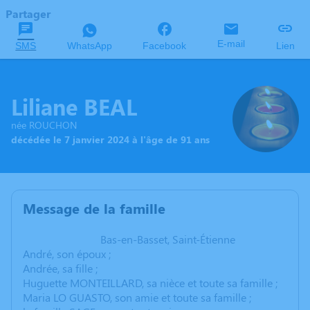
Partager
E-mail
SMS
WhatsApp
Facebook
Lien
Liliane BEAL
née ROUCHON
décédée le 7 janvier 2024 à l'âge de 91 ans
Message de la famille
Bas-en-Basset, Saint-Étienne
André, son époux ;
Andrée, sa fille ;
Huguette MONTEILLARD, sa nièce et toute sa famille ;
Maria LO GUASTO, son amie et toute sa famille ;