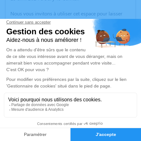
Nous vous invitons à utiliser cet espace pour laisser
vos condoléances, partager des photos souvenirs, une
anecdote ou exprimer vos pensées à travers des
poèmes ou des textes. Cet endroit est un lieu
d'expression dédié à honorer la mémoire de Lola
JENNEN.
Un service de plantation d’arbre hommage est
disponible ici
.
Je rends hommage
Cérémonie civile
jeudi 18 avril 2024 à 15h00
14
Cimetière d'Apinac
42550 Apinac
Faire-part
Hommages