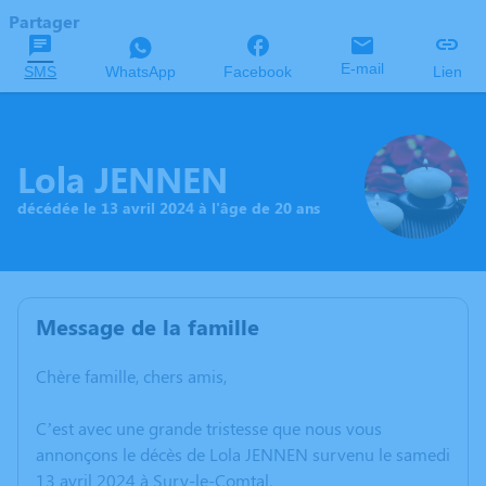
Partager
E-mail
SMS
WhatsApp
Facebook
Lien
Lola JENNEN
décédée le 13 avril 2024 à l'âge de 20 ans
Message de la famille
Chère famille, chers amis,
C’est avec une grande tristesse que nous vous
annonçons le décès de Lola JENNEN survenu le samedi
13 avril 2024 à Sury-le-Comtal.