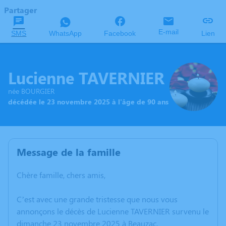
Partager
E-mail
SMS
WhatsApp
Facebook
Lien
Lucienne TAVERNIER
née BOURGIER
décédée le 23 novembre 2025 à l'âge de 90 ans
Message de la famille
Chère famille, chers amis,
C’est avec une grande tristesse que nous vous
annonçons le décès de Lucienne TAVERNIER survenu le
dimanche 23 novembre 2025 à Beauzac.