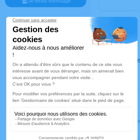
Je rends hommage
Déroulé de
Ce service s