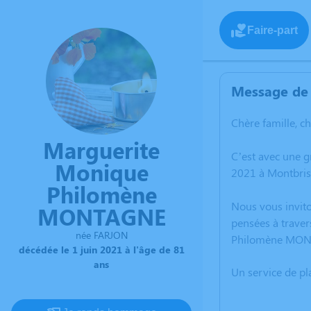
Faire-part
Message de 
Chère famille, c
Marguerite
C’est avec une 
Monique
2021 à Montbris
Philomène
Nous vous invito
MONTAGNE
pensées à traver
née FARJON
Philomène MON
décédée le 1 juin 2021 à l'âge de 81
ans
Un service de p