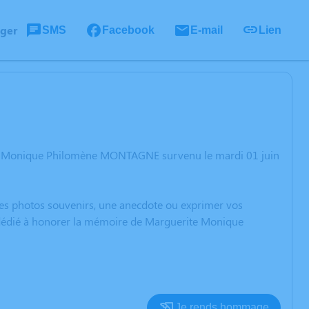
ager
SMS
Facebook
E-mail
Lien
ite Monique Philomène MONTAGNE survenu le mardi 01 juin
 des photos souvenirs, une anecdote ou exprimer vos
n dédié à honorer la mémoire de Marguerite Monique
Je rends hommage