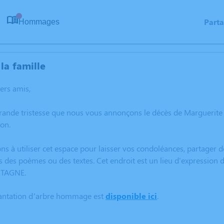
Part
Hommages
0
la famille
hers amis,
grande tristesse que nous vous annonçons le décès de Marguer
on.
ns à utiliser cet espace pour laisser vos condoléances, partager
s des poèmes ou des textes. Cet endroit est un lieu d'expressio
TAGNE.
lantation d’arbre hommage est
disponible ici
.