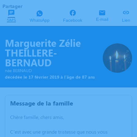
Partager
E-mail
SMS
WhatsApp
Facebook
Lien
Marguerite Zélie
THEILLERE-
BERNAUD
née BERNAUD
décédée le 17 février 2019 à l'âge de 87 ans
Message de la famille
Chère famille, chers amis,
C’est avec une grande tristesse que nous vous