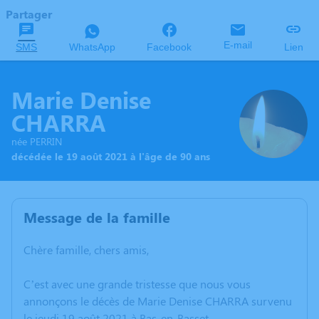
Partager
E-mail
SMS
WhatsApp
Facebook
Lien
Marie Denise
CHARRA
née PERRIN
décédée le 19 août 2021 à l'âge de 90 ans
Message de la famille
Chère famille, chers amis,
C’est avec une grande tristesse que nous vous
annonçons le décès de Marie Denise CHARRA survenu
le jeudi 19 août 2021 à Bas-en-Basset.