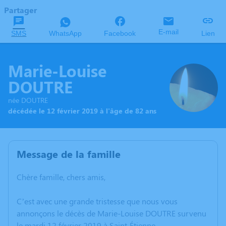
Partager
E-mail
SMS
WhatsApp
Facebook
Lien
Marie-Louise
DOUTRE
née DOUTRE
décédée le 12 février 2019 à l'âge de 82 ans
Message de la famille
Chère famille, chers amis,
C’est avec une grande tristesse que nous vous
annonçons le décès de Marie-Louise DOUTRE survenu
le mardi 12 février 2019 à Saint-Étienne.