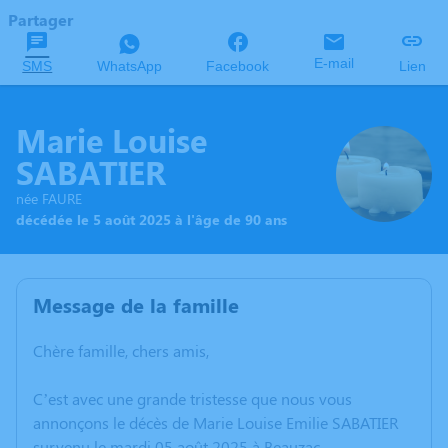
Partager
E-mail
SMS
WhatsApp
Facebook
Lien
Marie Louise
SABATIER
née FAURE
décédée le 5 août 2025 à l'âge de 90 ans
Message de la famille
Chère famille, chers amis,
C’est avec une grande tristesse que nous vous
annonçons le décès de Marie Louise Emilie SABATIER
survenu le mardi 05 août 2025 à Beauzac.