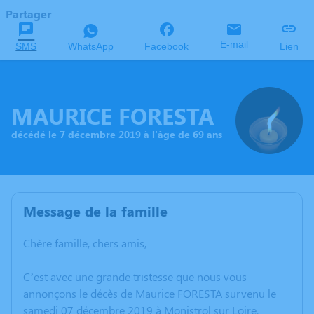
Partager
E-mail
SMS
WhatsApp
Facebook
Lien
MAURICE FORESTA
décédé le 7 décembre 2019 à l'âge de 69 ans
Message de la famille
Chère famille, chers amis,
C’est avec une grande tristesse que nous vous
annonçons le décès de Maurice FORESTA survenu le
samedi 07 décembre 2019 à Monistrol sur Loire.