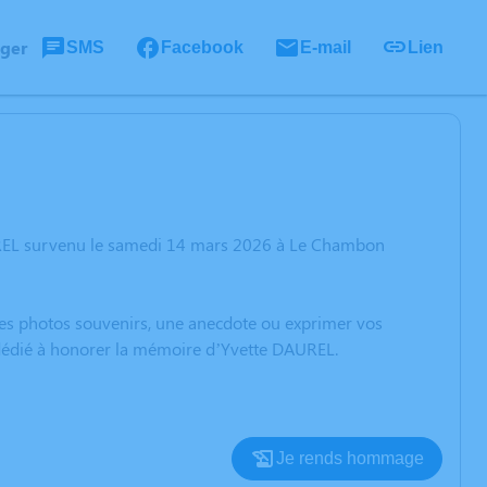
ager
SMS
Facebook
E-mail
Lien
UREL survenu le samedi 14 mars 2026 à Le Chambon
 des photos souvenirs, une anecdote ou exprimer vos
n dédié à honorer la mémoire d’Yvette DAUREL.
Je rends hommage