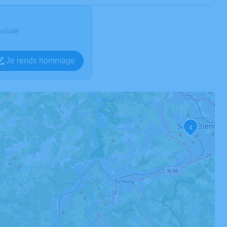
iliale
Je rends hommage
4