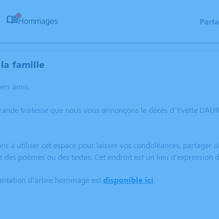
Part
Hommages
0
la famille
hers amis,
grande tristesse que nous vous annonçons le décès d’Yvette DA
ns à utiliser cet espace pour laisser vos condoléances, partager
s des poèmes ou des textes. Cet endroit est un lieu d'expressio
lantation d’arbre hommage est
disponible ici
.