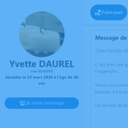
Faire-part
Message de 
Chère famille, c
Yvette DAUREL
C’est avec une 
Feugerolles.
née MARANI
décédée le 14 mars 2026 à l'âge de 96
ans
Nous vous invito
pensées à traver
Je rends hommage
Un service de p