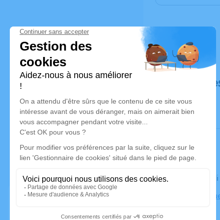
Déroulé de
Le vendred
Église, 7 Ru