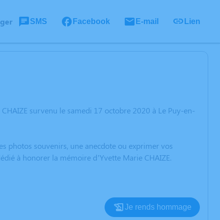
ager
SMS
Facebook
E-mail
Lien
ie CHAIZE survenu le samedi 17 octobre 2020 à Le Puy-en-
 des photos souvenirs, une anecdote ou exprimer vos
 dédié à honorer la mémoire d’Yvette Marie CHAIZE.
Je rends hommage