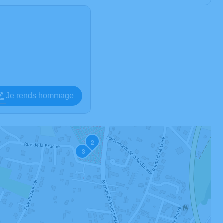
Je rends hommage
2
3