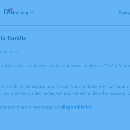
Part
Hommages
0
la famille
hers amis,
grande tristesse que nous vous annonçons le décès d’Yvette Mar
ns à utiliser cet espace pour laisser vos condoléances, partager
s des poèmes ou des textes. Cet endroit est un lieu d'expression
lantation d’arbre hommage est
disponible ici
.