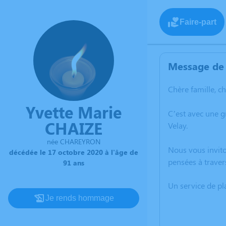
Faire-part
Message de 
Chère famille, c
Yvette Marie
C’est avec une 
CHAIZE
Velay.
née CHAREYRON
Nous vous invito
décédée le 17 octobre 2020 à l'âge de
pensées à traver
91 ans
Un service de p
Je rends hommage