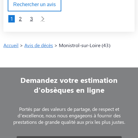
Rechercher un avis
1
2
3
Accueil
>
Avis de décès
>
Monistrol-sur-Loire (43)
Demandez votre estimation
d'obsèques en ligne
Portés par des valeurs de partage, de respect et
d’excellence, nous nous engageons à fournir des
prestations de grande qualité aux prix les plus justes.