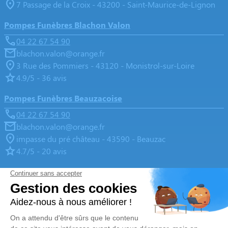
7 Passage de la Croix - 43200 - Saint-Maurice-de-Lignon
Pompes Funèbres Blachon Valon
04 22 67 54 90
blachon.valon@orange.fr
3 Rue des Pommiers - 43120 - Monistrol-sur-Loire
4.9/5 - 36 avis
Pompes Funèbres Beauzacoise
04 22 67 54 90
blachon.valon@orange.fr
impasse du pré château - 43590 - Beauzac
4.7/5 - 20 avis
Pompes Funèbres Blachon Valon
04 22 67 54 90
blachon.valon@orange.fr
3, Rue du 11 Novembre - 43210 - Bas-en-Basset
5/5 - 35 avis