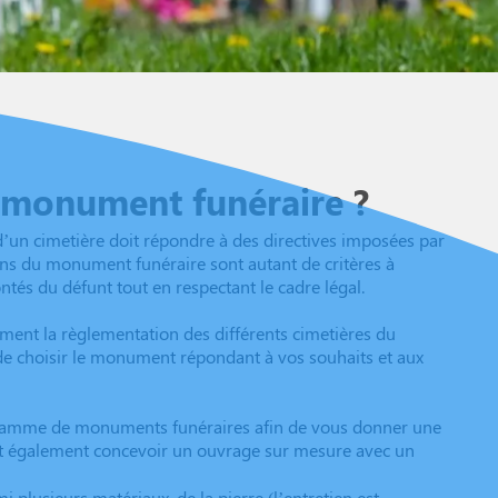
 monument funéraire ?
d’un cimetière doit répondre à des directives imposées par
ons du monument funéraire sont autant de critères à
ntés du défunt tout en respectant le cadre légal.
ement la règlementation des différents cimetières du
de choisir le monument répondant à vos souhaits et aux
 gamme de monuments funéraires afin de vous donner une
eut également concevoir un ouvrage sur mesure avec un
 plusieurs matériaux, de la pierre (l’entretien est