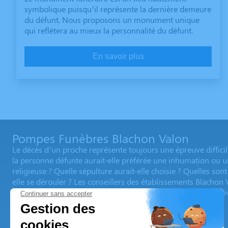
symbolique puisqu’il représente la dernière demeure
du défunt. Nous proposons un monument unique
qui reflétera au mieux la personnalité du défunt.
En savoir plus
Pompes Funèbres Blachon Valon
Le décès d’un proche représente toujours une épreuve difficil
la personne défunte aurait-elle préférée une inhumation ou 
religieuse ? Quelle sépulture aurait-elle choisie ? Quelles s
elle se dérouler ? Les conseillers des établissements Blachon 
sont à vos côtés pour régler toutes les questions administrat
Nos agences