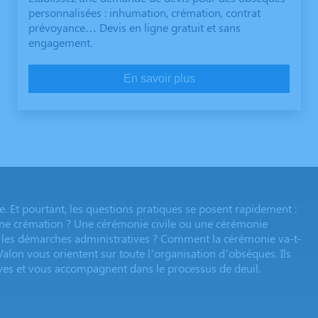
personnalisées : inhumation, crémation, contrat
prévoyance… Devis en ligne gratuit et sans
engagement.
En savoir plus
e. Et pourtant, les questions pratiques se posent rapidement :
une crémation ? Une cérémonie civile ou une cérémonie
ont les démarches administratives ? Comment la cérémonie va-t-
Valon vous orientent sur toute l’organisation d’obsèques. Ils
ives et vous accompagnent dans le processus de deuil.