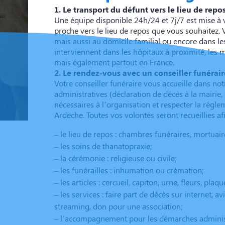
1. Le transport du défunt vers le lieu de repo
Une équipe disponible 24h/24 et 7j/7 est mise à v
proche vers le lieu de repos que vous souhaitez
mais aussi au domicile familial ou encore dans l
interviennent dans les hôpitaux à proximité, les
mais également partout en France.
2. Le rendez-vous avec un conseiller funérair
Votre conseiller funéraire vous accueille dans no
administratives (déclaration de décès à la mairi
nécessaires à l’organisation et respecter la ré
Ardèche. Toutes vos volontés seront recueillies af
– le lieu de repos : chambres funéraires, mortuair
– les soins de thanatopraxie;
– la cérémonie : religieuse ou civile;
– les funérailles : inhumation ou crémation;
– les articles : cercueil, capiton, urne, fleurs, plaqu
– les services : faire part de décès sur internet, 
streaming, don pour une association;
– l’accompagnement pour les démarches administr