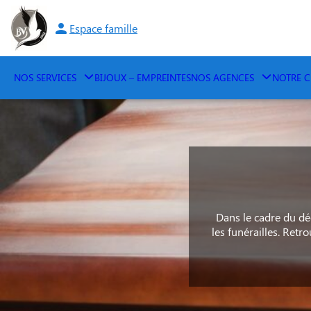
Aller
au
Espace famille
contenu
NOS SERVICES
BIJOUX – EMPREINTES
NOS AGENCES
NOTRE C
Dans le cadre du dé
les funérailles. Ret