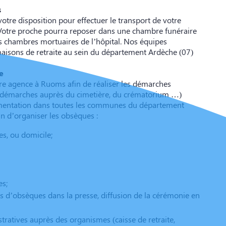
s
otre disposition pour effectuer le transport de votre
. Votre proche pourra reposer dans une chambre funéraire
es chambres mortuaires de l’hôpital. Nos équipes
 maisons de retraite au sein du département Ardèche (07)
e
tre agence à Ruoms afin de réaliser les démarches
e, démarches auprès du cimetière, du crématorium …)
glementation dans toutes les communes du département
in d’organiser les obsèques :
es, ou domicile;
es;
avis d’obsèques dans la presse, diffusion de la cérémonie en
atives auprès des organismes (caisse de retraite,