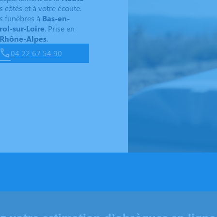
s côtés et à votre écoute.
s funèbres à
Bas-en-
ol-sur-Loire
. Prise en
Rhône-Alpes
.
04 22 67 54 90