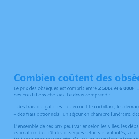
Combien coûtent des obsè
Le prix des obsèques est compris entre
2 500€
et
6 000€
. 
des prestations choisies. Le devis comprend :
– des frais obligatoires : le cercueil, le corbillard, les dém
– des frais optionnels : un séjour en chambre funéraire, d
L’ensemble de ces prix peut varier selon les villes, les dép
estimation du coût des obsèques selon vos volontés, vou
tout sans engagement afin d’avoir les premières informati