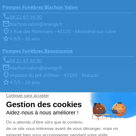
Pompes Funèbres Blachon Valon
04 22 67 54 90
blachon.valon@orange.fr
3 Rue des Pommiers - 43120 - Monistrol-sur-Loire
4.9/5 - 36 avis
Pompes Funèbres Beauzacoise
04 22 67 54 90
blachon.valon@orange.fr
impasse du pré château - 43590 - Beauzac
4.7/5 - 20 avis
Pompes Funèbres Blachon Valon
04 22 67 54 90
blachon.valon@orange.fr
3, Rue du 11 Novembre - 43210 - Bas-en-Basset
5/5 - 35 avis
Nos Services
Liens utiles