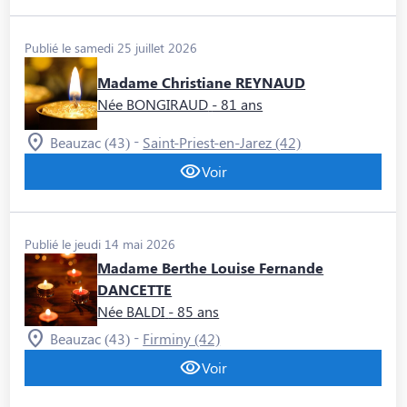
Publié le samedi 25 juillet 2026
Madame Christiane REYNAUD
Née BONGIRAUD
- 81 ans
-
Beauzac (43)
Saint-Priest-en-Jarez (42)
Voir
Publié le jeudi 14 mai 2026
Madame Berthe Louise Fernande
DANCETTE
Née BALDI
- 85 ans
-
Beauzac (43)
Firminy (42)
Voir